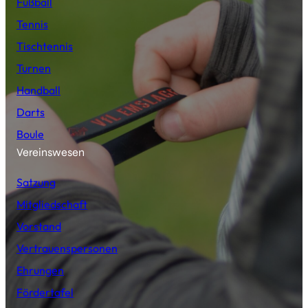
Fußball
Tennis
Tischtennis
Turnen
Handball
Darts
Boule
Vereinswesen
Satzung
Mitgliedschaft
Vorstand
Vertrauenspersonen
Ehrungen
Fördertafel