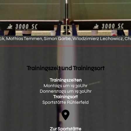
Kock, Mathias Temmen, Simon Garbe, Wlodzimierz Lechowicz, Ch
Trainingszeit und Trainingsort
Trainingszeiten
Montags um 19:30Uhr
Donnerstags um 19:30Uhr
Trainingsort
Sportstätte Rühlerfeld
Zur Sportstätte