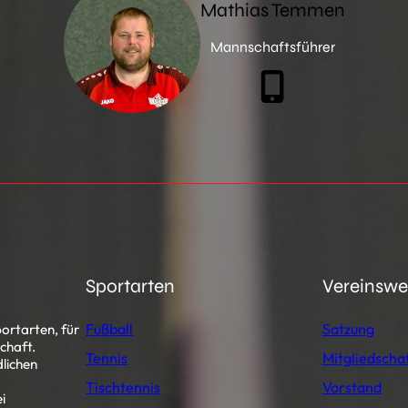
Mathias Temmen
Mannschaftsführer
Sportarten
Vereinsw
Fußball
Satzung
ortarten, für
chaft.
Tennis
Mitgliedscha
lichen
Tischtennis
Vorstand
i