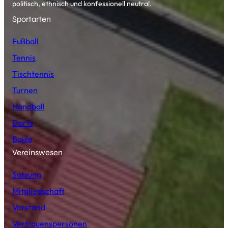
politisch, ethnisch und konfessionell neutral.
Sportarten
Fußball
Tennis
Tischtennis
Turnen
Handball
Darts
Boule
Vereinswesen
Satzung
Mitgliedschaft
Vorstand
Vertrauenspersonen