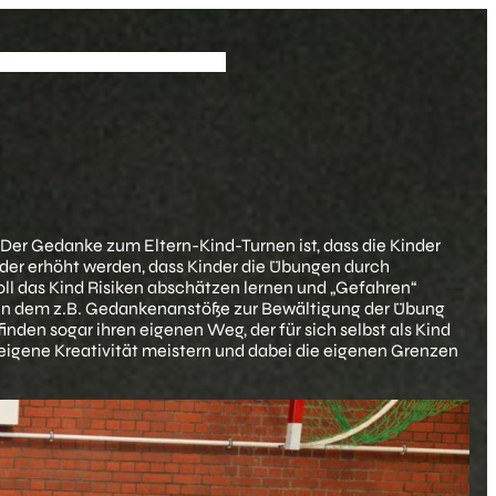
pass
Vereinskollektion
Partner
. Der Gedanke zum Eltern-Kind-Turnen ist, dass die Kinder
inder erhöht werden, dass Kinder die Übungen durch
ll das Kind Risiken abschätzen lernen und „Gefahren“
n, in dem z.B. Gedankenanstöße zur Bewältigung der Übung
den sogar ihren eigenen Weg, der für sich selbst als Kind
 eigene Kreativität meistern und dabei die eigenen Grenzen