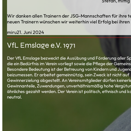
Stefan, mittig
Wir danken allen Trainern der JSG-Mannschaften für ihre tei
neuen Trainern wünschen wir weiterhin viel Erfolg bei ihren
miru
21. Juni 2024
VfL Emslage e.V. 1971
Der VfL Emslage bezweckt die Ausübung und Förderung aller Sp
die ein Bedürfnis im Verein vorliegt sowie die Pflege der Gemeins
Besondere Bedeutung ist der Betreuung von Kindern und Jugend
beizumessen. Er arbeitet gemeinnützig, sein Zweck ist nicht auf
Gewinnerzielung abgestellt. An Vereinsmitglieder dürfen keinerle
Gewinnanteile, Zuwendungen, unverhältnismäßig hohe Vergütu
ähnliches gezahlt werden. Der Verein ist politisch, ethnisch und k
neutral.