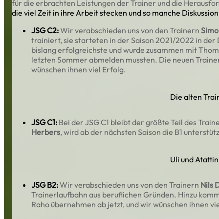
für die erbrachten Leistungen der Trainer und die Herausfor
die viel Zeit in ihre Arbeit stecken und so manche Diskussio
JSG C2:
Wir verabschieden uns von den Trainern
Simo
trainiert, sie starteten in der Saison 2021/2022 in d
bislang erfolgreichste und wurde zusammen mit Thomas
letzten Sommer abmelden mussten. Die neuen Trainer 
wünschen ihnen viel Erfolg.
Die alten Trai
JSG C1:
Bei der JSG C1 bleibt der größte Teil des Tra
Herbers
, wird ab der nächsten Saison die B1 unterstüt
Uli und Atatti
JSG B2:
Wir verabschieden uns von den Trainern
Nils 
Trainerlaufbahn aus beruflichen Gründen. Hinzu kommt,
Raho übernehmen ab jetzt, und wir wünschen ihnen vie