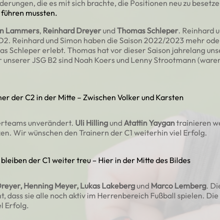
derungen, die es mit sich brachte, die Positionen neu zu besetz
n führen mussten.
n Lammers
,
Reinhard Dreyer
und
Thomas Schleper
. Reinhard 
er D2. Reinhard und Simon haben die Saison 2022/2023 mehr oder 
 Schleper erlebt. Thomas hat vor dieser Saison jahrelang uns
unserer JSG B2 sind Noah Koers und Lenny Strootmann (waren b
ner der C2 in der Mitte – Zwischen Volker und Karsten
inerteams unverändert.
Uli Hilling
und
Atattin Yaygan
trainieren w
zen. Wir wünschen den Trainern der C1 weiterhin viel Erfolg.
n bleiben der C1 weiter treu – Hier in der Mitte des Bildes
Dreyer, Henning Meyer, Lukas Lakeberg
und
Marco Lemberg
. Di
 dass sie alle noch aktiv im Herrenbereich Fußball spielen. Die
l Erfolg.