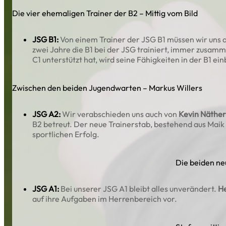
Die vier ehemaligen Trainer der B2 – Mittig vom Bild
JSG B1:
Von einem Trainer der JSG B1 müssen wir uns 
zwei Jahre die B1 bei der JSG trainiert, immer zusam
C1 unterstützt hat, wird seine Fähigkeiten in der B1 ei
Zwischen den beiden Jugendwarten – Markus Willers
JSG A2:
Wir verabschieden uns auch von
Kevin Näther
B2 betreut. Der neue Trainerstab, bestehend aus Mai
sportlichen Erfolg.
Die beiden ne
JSG A1:
Bei unserer JSG A1 bleibt alles unverändert.
H
auf ihre Aufgaben im Herrenbereich vor.