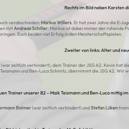
Rechts im Bild neben Karsten d
auch verabschieden:
Markus Willers
. Er hat zwei Jahre die E-J
men mit
Andreas Schiller
. Markus ist dabei immer der ruhende P
nbringen. Euch beiden viel Erfolg in den Meisterschaftspielen.
Zweiter von links: Alter und n
(war zeitlich verhindert), dem Trainer der JSG A2. Kevin hat di
k Teismann und Ben-Luca Schmitz, übernimmt die JSG A2. Wir wü
uen Trainer unserer B2 – Maik Teismann und Ben-Luca mittig im 
ermann Bolmer
(war zeitlich verhindert) und
Stefan Lüken
train