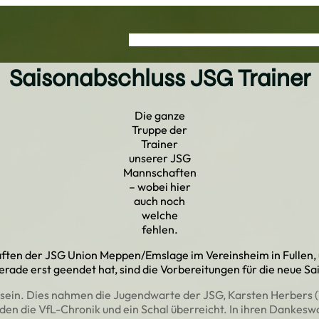
Sportarten
Vereinswesen
Schutzkom
Saisonabschluss JSG Trainer
Die ganze
Truppe der
Trainer
unserer JSG
Mannschaften
– wobei hier
auch noch
welche
fehlen.
aften der JSG Union Meppen/Emslage im Vereinsheim in Fullen, 
rade erst geendet hat, sind die Vorbereitungen für die neue Sa
 sein. Dies nahmen die Jugendwarte der JSG, Karsten Herbers (V
en die VfL-Chronik und ein Schal überreicht. In ihren Dankes