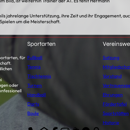
 im Bild, ist weiterhin Trainer der A1. Es fehlt Hermann
ls jahrelange Unterstützung, ihre Zeit und ihr Engagement, auch
 Spielen um die Meisterschaft.
Sportarten
Vereinsw
Fußball
Satzung
ortarten, für
chaft.
Tennis
Mitgliedscha
lichen
Tischtennis
Vorstand
i
ngen oder
Turnen
Vertrauensp
onfessionell
Handball
Ehrungen
Darts
Fördertafel
Boule
Sportstätten
Historie