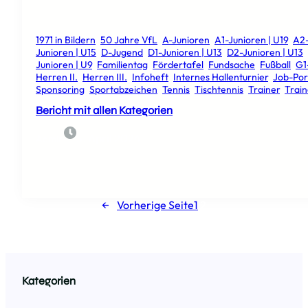
1971 in Bildern
, 
50 Jahre VfL
, 
A-Junioren
, 
A1-Junioren | U19
, 
A2-
Junioren | U15
, 
D-Jugend
, 
D1-Junioren | U13
, 
D2-Junioren | U13
, 
Junioren | U9
, 
Familientag
, 
Fördertafel
, 
Fundsache
, 
Fußball
, 
G1
Herren II.
, 
Herren III.
, 
Infoheft
, 
Internes Hallenturnier
, 
Job-Por
Sponsoring
, 
Sportabzeichen
, 
Tennis
, 
Tischtennis
, 
Trainer
, 
Trai
Bericht mit allen Kategorien
5. April 2024
Admin
←
Vorherige Seite
1
2
Kategorien