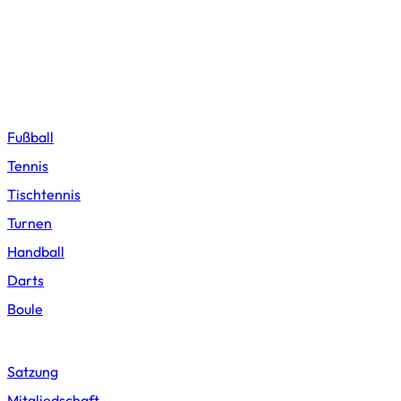
Kindern und Jugendlichen beizumessen. Er arbeitet gemeinnützig,
sein Zweck ist nicht auf Gewinnerzielung abgestellt. An
Vereinsmitglieder dürfen keinerlei Gewinnanteile, Zuwendungen,
unverhältnismäßig hohe Vergütungen oder ähnliches gezahlt
werden. Der Verein ist politisch, ethnisch und konfessionell neutral.
Sportarten
Fußball
Tennis
Tischtennis
Turnen
Handball
Darts
Boule
Vereinswesen
Satzung
Mitgliedschaft