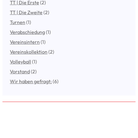
TT | Die Erste
(2)
TT | Die Zweite
(2)
Turnen
(1)
Verabschiedung
(1)
Vereinsintern
(1)
Vereinskollektion
(2)
Volleyball
(1)
Vorstand
(2)
Wir haben gefragt:
(6)
VfL Emslage e.V. 1971
Der VfL Emslage bezweckt die Ausübung und Förderung aller
Sportarten, für die ein Bedürfnis im Verein vorliegt sowie die Pflege
der Gemeinschaft. Besondere Bedeutung ist der Betreuung von