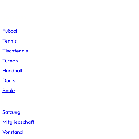
unverhältnismäßig hohe Vergütungen oder ähnliches gezahlt
werden. Der Verein ist politisch, ethnisch und konfessionell neutral.
Sportarten
Fußball
Tennis
Tischtennis
Turnen
Handball
Darts
Boule
Vereinswesen
Satzung
Mitgliedschaft
Vorstand