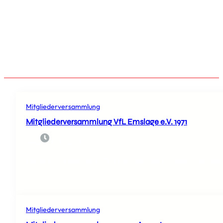
KAISER DER FRANZOSEN VON 1804 BIS 1814/15
WIRD OFT AUCH VOLTAIRE ZUGESCHRIEBEN.
Mitgliederversammlung
Mitgliederversammlung VfL Emslage e.V. 1971
3. August 2025
Hebl
Liebe Mitglieder des VfL Emslage. Am Donnerstag, den 2
Mitgliederversammlung