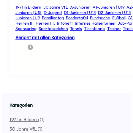
1971 in Bildern
, 
50 Jahre VfL
, 
A-Junioren
, 
A1-Junioren | U19
, 
A2-
Junioren | U15
, 
D-Jugend
, 
D1-Junioren | U13
, 
D2-Junioren | U13
, 
Junioren | U9
, 
Familientag
, 
Fördertafel
, 
Fundsache
, 
Fußball
, 
G1
Herren II.
, 
Herren III.
, 
Infoheft
, 
Internes Hallenturnier
, 
Job-Por
Sponsoring
, 
Sportabzeichen
, 
Tennis
, 
Tischtennis
, 
Trainer
, 
Trai
Bericht mit allen Kategorien
5. April 2024
Admin
Kategorien
1971 in Bildern
(1)
50 Jahre VfL
(1)