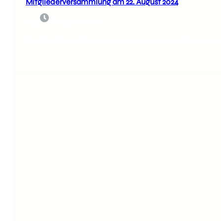
Mitgliederversammlung am 22. August 2024
6. August 2024
Hebl
Die diesjährige Mitgliederversammlung des VfL Emslage