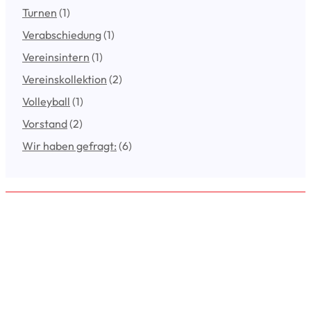
Turnen
(1)
Verabschiedung
(1)
Vereinsintern
(1)
Vereinskollektion
(2)
Volleyball
(1)
Vorstand
(2)
Wir haben gefragt:
(6)
VfL Emslage e.V. 1971
Der VfL Emslage bezweckt die Ausübung und Förderung aller
Sportarten, für die ein Bedürfnis im Verein vorliegt sowie die Pflege
der Gemeinschaft. Besondere Bedeutung ist der Betreuung von
Kindern und Jugendlichen beizumessen. Er arbeitet gemeinnützig,
sein Zweck ist nicht auf Gewinnerzielung abgestellt. An
Vereinsmitglieder dürfen keinerlei Gewinnanteile, Zuwendungen,