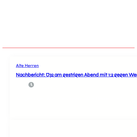
KAISER DER FRANZOSEN VON 1804 BIS 1814/15
WIRD OFT AUCH VOLTAIRE ZUGESCHRIEBEN.
Alte Herren
Nachbericht: Ü32 am gestrigen Abend mit 1:2 gegen We
25. April 2024
Admin
Am gestrigen Abend ist unsere „Alte Herren“ U45 durch