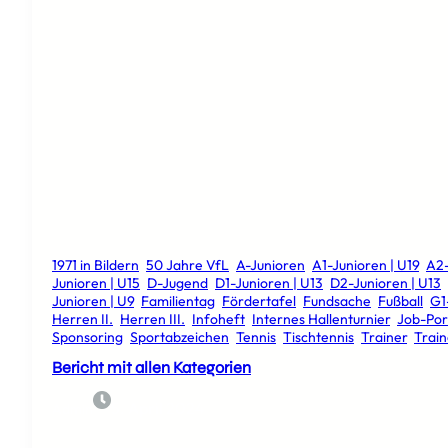
1971 in Bildern
, 
50 Jahre VfL
, 
A-Junioren
, 
A1-Junioren | U19
, 
A2-
Junioren | U15
, 
D-Jugend
, 
D1-Junioren | U13
, 
D2-Junioren | U13
, 
Junioren | U9
, 
Familientag
, 
Fördertafel
, 
Fundsache
, 
Fußball
, 
G1
Herren II.
, 
Herren III.
, 
Infoheft
, 
Internes Hallenturnier
, 
Job-Por
Sponsoring
, 
Sportabzeichen
, 
Tennis
, 
Tischtennis
, 
Trainer
, 
Trai
Bericht mit allen Kategorien
5. April 2024
Admin