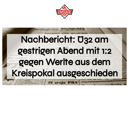
Zum
Inhalt
springen
Nachbericht: Ü32 am
gestrigen Abend mit 1:2
gegen Werlte aus dem
Kreispokal ausgeschieden
Geschichte ist die Lüge, auf die man sich geeinigt hat.
NAPOLEON I. BONAPARTE
(1769 – 1821), FRANZÖSISCHER FELDHERR UND POLITIKER,