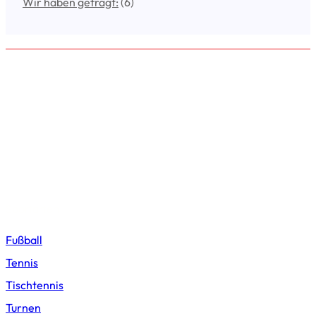
Wir haben gefragt:
(6)
VfL Emslage e.V. 1971
Der VfL Emslage bezweckt die Ausübung und Förderung aller
Sportarten, für die ein Bedürfnis im Verein vorliegt sowie die Pflege
der Gemeinschaft. Besondere Bedeutung ist der Betreuung von
Kindern und Jugendlichen beizumessen. Er arbeitet gemeinnützig,
sein Zweck ist nicht auf Gewinnerzielung abgestellt. An
Vereinsmitglieder dürfen keinerlei Gewinnanteile, Zuwendungen,
unverhältnismäßig hohe Vergütungen oder ähnliches gezahlt
werden. Der Verein ist politisch, ethnisch und konfessionell neutral.
Sportarten
Fußball
Tennis
Tischtennis
Turnen